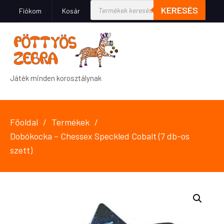
KERESÉS
Fiókom
Kosár
Játék minden korosztálynak
Főoldal
Termékek
Dobókocka – Chessex Speckled Cobalt (7 db-os
szett)