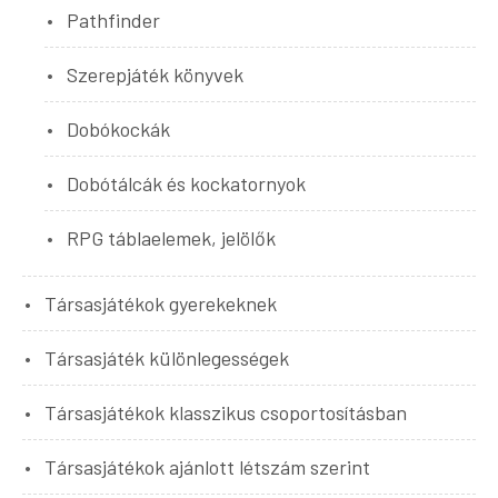
Pathfinder
Szerepjáték könyvek
Dobókockák
Dobótálcák és kockatornyok
RPG táblaelemek, jelölők
Társasjátékok gyerekeknek
Társasjáték különlegességek
Társasjátékok klasszikus csoportosításban
Társasjátékok ajánlott létszám szerint