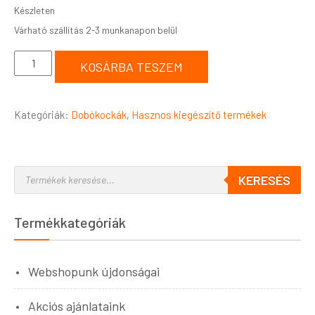
Készleten
KOSÁRBA TESZEM
Kategóriák:
Dobókockák
,
Hasznos kiegészítő termékek
KERESÉS
Termékkategóriák
Webshopunk újdonságai
Akciós ajánlataink