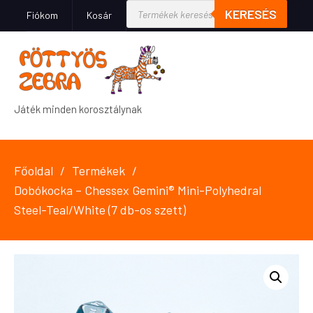
KERESÉS
Fiókom
Kosár
Játék minden korosztálynak
Főoldal
Termékek
Dobókocka – Chessex Gemini® Mini-Polyhedral
Steel-Teal/White (7 db-os szett)