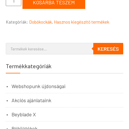
KOSÁRBA TESZEM
Kategóriák:
Dobókockák
,
Hasznos kiegészítő termékek
KERESÉS
Termékkategóriák
Webshopunk újdonságai
Akciós ajánlataink
Beyblade X
Bébijátékok