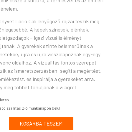
ódik össze a kultúra, a természet és az emberi
ténelem.
önyvet Dario Calì lenyűgöző rajzai teszik még
önlegesebbé. A képek színesek, élénkek,
zletgazdagok – igazi vizuális élményt
jtanak. A gyerekek szinte belemerülnek a
enetekbe, újra és újra visszalapoznak egy-egy
venc oldalhoz. A vizualitás fontos szerepet
szik az ismeretszerzésben: segíti a megértést,
emlékezést, és inspirálja a gyerekeket arra,
y még többet tanuljanak a világról.
leten
KOSÁRBA TESZEM