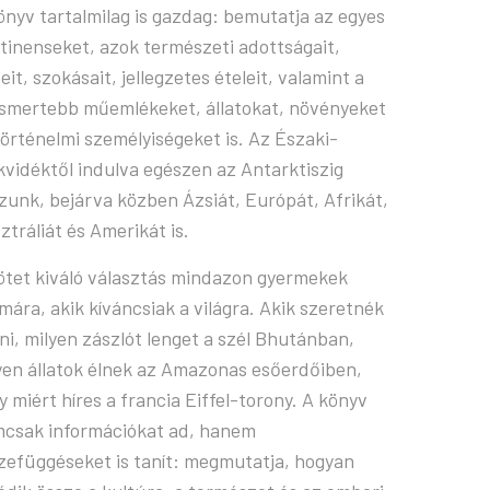
önyv tartalmilag is gazdag: bemutatja az egyes
tinenseket, azok természeti adottságait,
eit, szokásait, jellegzetes ételeit, valamint a
ismertebb műemlékeket, állatokat, növényeket
történelmi személyiségeket is. Az Északi-
kvidéktől indulva egészen az Antarktiszig
zunk, bejárva közben Ázsiát, Európát, Afrikát,
ztráliát és Amerikát is.
ötet kiváló választás mindazon gyermekek
mára, akik kíváncsiak a világra. Akik szeretnék
ni, milyen zászlót lenget a szél Bhutánban,
yen állatok élnek az Amazonas esőerdőiben,
y miért híres a francia Eiffel-torony. A könyv
csak információkat ad, hanem
zefüggéseket is tanít: megmutatja, hogyan