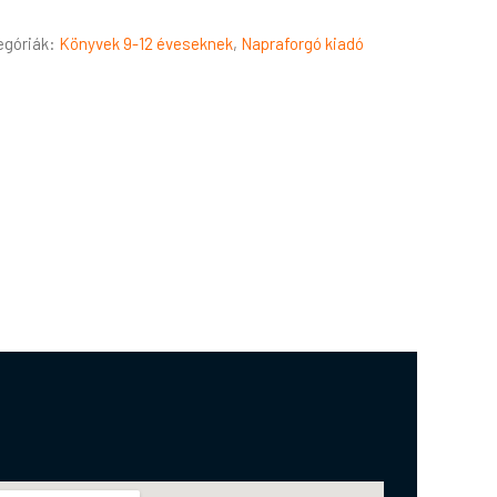
egóriák:
Könyvek 9-12 éveseknek
,
Napraforgó kiadó