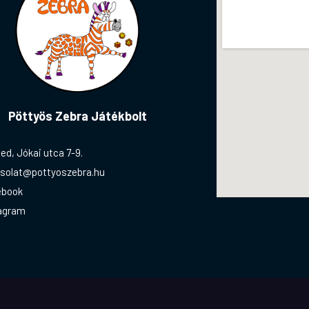
Pöttyös Zebra Játékbolt
ed, Jókai utca 7-9.
solat@pottyoszebra.hu
ebook
agram