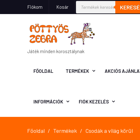
KERESÉ
Fiókom
Kosár
Játék minden korosztálynak
FŐOLDAL
TERMÉKEK
AKCIÓS AJÁNLA
INFORMÁCIÓK
FIÓK KEZELÉS
Főoldal
Termékek
Csodák a világ körül