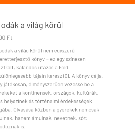
odák a világ körül
990
Ft
sodák a világ körül nem egyszerű
eretterjesztő könyv – ez egy színesen
usztrált, kalandos utazás a Föld
különlegesebb tájain keresztül. A könyv célja,
y játékosan, élményszerűen vezesse be a
rekeket a kontinensek, országok, kultúrák,
es helyszínek és történelmi érdekességek
ágába. Olvasása közben a gyerekek nemcsak
ulnak, hanem ámulnak, nevetnek, sőt:
odoznak is.