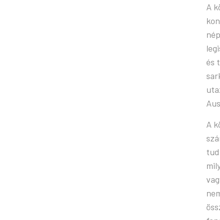
A k
kon
nép
leg
és 
sar
uta
Aus
A k
szá
tud
mil
vag
nem
öss