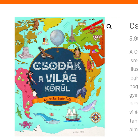
Cs
5.
A C
ism
ill
leg
hog
gye
hír
vil
tan
álm