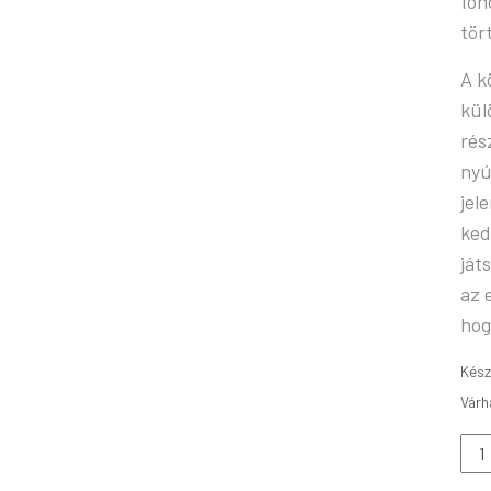
fon
tör
A k
kül
rés
nyú
jel
ked
ját
az 
hog
Kész