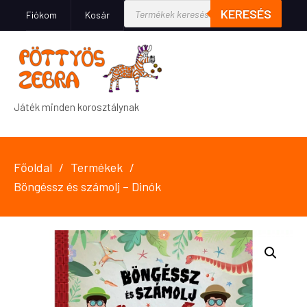
KERESÉS
Fiókom
Kosár
Játék minden korosztálynak
Főoldal
Termékek
Böngéssz és számolj – Dinók