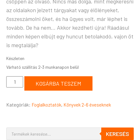
csöppen az olvasó. Nincs más dolga, mint megkeresni
az oldalakon jelzett tárgyakat vagy élőlényeket,
összeszámolni őket, és ha ügyes volt, már léphet is
tovább. De ha nem… Akkor kezdheti újra! Ráadásul
minden képen elbújt egy huncut betolakodó, vajon őt
is megtalálja?
Készleten
KOSÁRBA TESZEM
Kategóriák:
Foglalkoztatók
,
Könyvek 2-6 éveseknek
KERESÉS