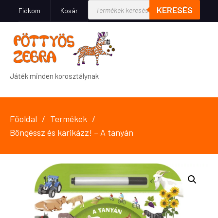
KERESÉS
Fiókom
Kosár
Játék minden korosztálynak
Főoldal
Termékek
Böngéssz és karikázz! – A tanyán