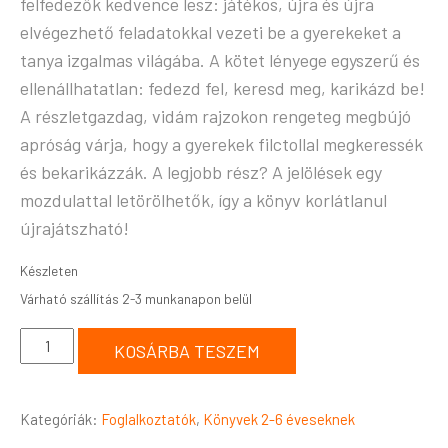
felfedezők kedvence lesz: játékos, újra és újra
elvégezhető feladatokkal vezeti be a gyerekeket a
tanya izgalmas világába. A kötet lényege egyszerű és
ellenállhatatlan: fedezd fel, keresd meg, karikázd be!
A részletgazdag, vidám rajzokon rengeteg megbújó
apróság várja, hogy a gyerekek filctollal megkeressék
és bekarikázzák. A legjobb rész? A jelölések egy
mozdulattal letörölhetők, így a könyv korlátlanul
újrajátszható!
Készleten
KOSÁRBA TESZEM
Kategóriák:
Foglalkoztatók
,
Könyvek 2-6 éveseknek