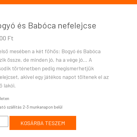
gyó és Babóca nefelejcse
600
Ft
első mesében a két főhős: Bogyó és Babóca
zik össze, de minden jó, ha a vége jó… A
odik történetben pedig megismerhetjük
elejcset, akivel egy játékos napot töltenek el az
ő lakói.
leten
KOSÁRBA TESZEM