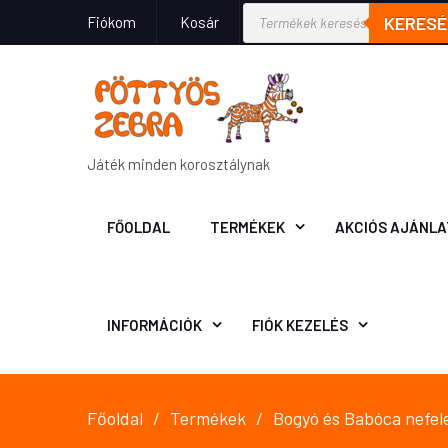
KERESÉ
Fiókom
Kosár
Játék minden korosztálynak
FŐOLDAL
TERMÉKEK
AKCIÓS AJÁNLA
INFORMÁCIÓK
FIÓK KEZELÉS
Főoldal
Termékek
Bogyó és Babóca nefel