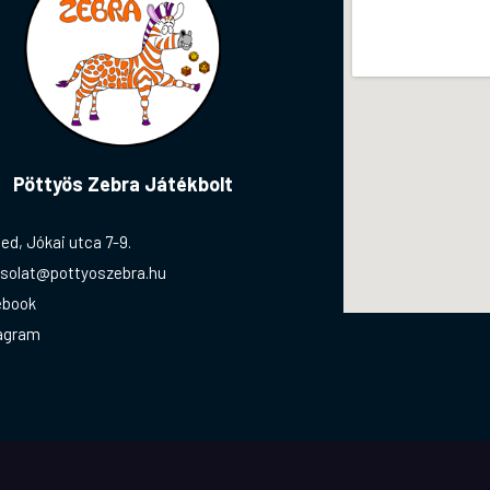
Pöttyös Zebra Játékbolt
ed, Jókai utca 7-9.
solat@pottyoszebra.hu
ebook
agram