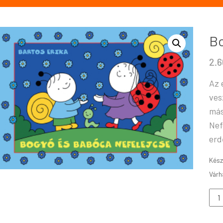
Bo
2.
Az 
ves
más
Nef
erd
Kész