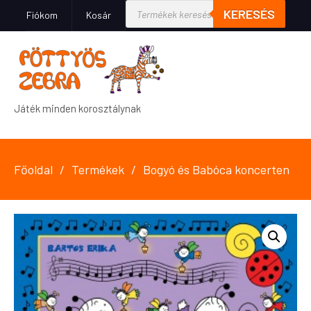
KERESÉS
Fiókom
Kosár
Játék minden korosztálynak
Főoldal
Termékek
Bogyó és Babóca koncerten