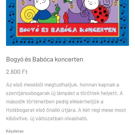
Bogyó és Babóca koncerten
2.600
Ft
Az első meséből megtudhatjuk, honnan kapnak a
szentjánosbogarak új lámpást a töröttek helyett. A
második történetben pedig elkísérhetjük a
Holdbogarat első önálló útjára. A két régi mese most
kibővítve, új változatban olvasható.
Készleten