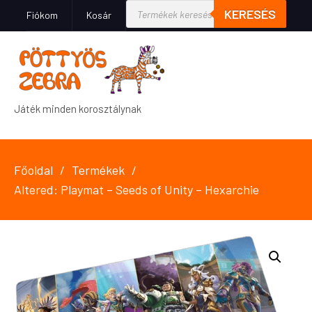
KERESÉS
Fiókom
Kosár
Játék minden korosztálynak
Főoldal
Termékek
Altered: Playmat – Seeds of Unity – Hexarchie