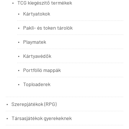
TCG kiegészítő termékek
Kártyatokok
Pakli- és token tárolók
Playmatek
Kártyavédők
Portfólió mappák
Toploaderek
Szerepjátékok (RPG)
Társasjátékok gyerekeknek