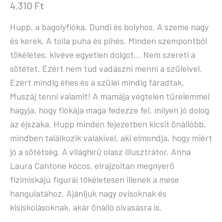
4.310
Ft
Hupp, a bagolyfióka. Dundi és bolyhos. A szeme nagy
és kerek. A tolla puha és pihés. Minden szempontból
tökéletes, kivéve egyetlen dolgot… Nem szereti a
sötétet. Ezért nem tud vadászni menni a szüleivel.
Ezért mindig éhes és a szülei mindig fáradtak.
Muszáj tenni valamit! A mamája végtelen türelemmel
hagyja, hogy fiókája maga fedezze fel, milyen jó dolog
az éjszaka. Hupp minden fejezetben kicsit önállóbb,
mindben találkozik valakivel, aki elmondja, hogy miért
jó a sötétség. A világhírű olasz illusztrátor, Anna
Laura Cantone kócos, elrajzoltan megnyerő
fizimiskájú figurái tökéletesen illenek a mese
hangulatához. Ajánljuk nagy ovisoknak és
kisiskolásoknak, akár önálló olvasásra is.