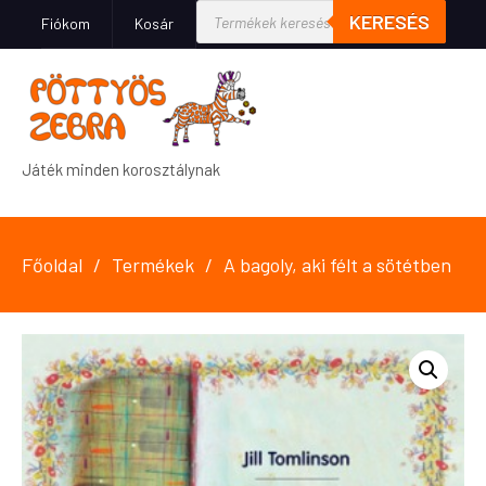
KERESÉS
Fiókom
Kosár
Játék minden korosztálynak
Főoldal
Termékek
A bagoly, aki félt a sötétben