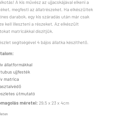
alkotás! A kis művész az ujjacskájával elkeni a
téket, megfesti az állatrészeket. Ha elkészültek
zínes darabok, egy kis száradás után már csak
ze kell illeszteni a részeket. Az elkészült
atokat matricákkal díszítjük.
észlet segítségével 4 bájos állatka készíthető.
talom:
 ív állatformákkal
 tubus ujjfesték
 ív matrica
 asztalvédő
észletes útmutató
omagolás méretei:
29,5 x 23 x 4cm
leten