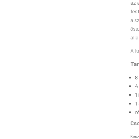
az 
fes
a s
öss
áll
A k
Tar
8
4
1
1
r
Cs
Kész