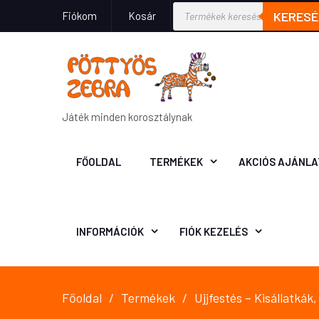
KERESÉ
Fiókom
Kosár
Játék minden korosztálynak
FŐOLDAL
TERMÉKEK
AKCIÓS AJÁNLA
INFORMÁCIÓK
FIÓK KEZELÉS
Főoldal
Termékek
Ujjfestés – Kisállatkák