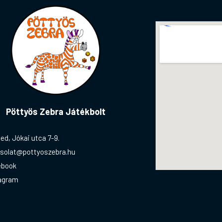
Pöttyös Zebra Játékbolt
ed, Jókai utca 7-9.
solat@pottyoszebra.hu
ebook
agram