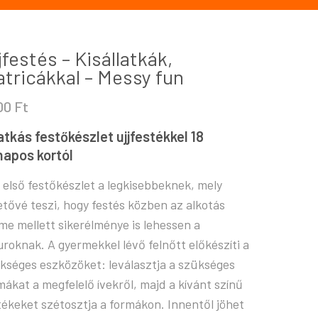
jfestés – Kisállatkák,
tricákkal – Messy fun
100
Ft
atkás festőkészlet ujjfestékkel 18
napos kortól
 első festőkészlet a legkisebbeknek, mely
etővé teszi, hogy festés közben az alkotás
me mellett sikerélménye is lehessen a
uroknak. A gyermekkel lévő felnőtt előkészíti a
kséges eszközöket: leválasztja a szükséges
mákat a megfelelő ívekről, majd a kívánt színű
tékeket szétosztja a formákon. Innentől jöhet