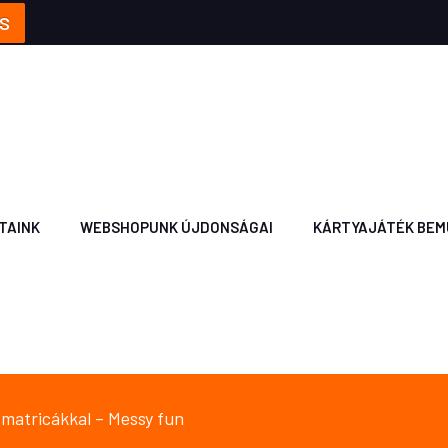
S
TAINK
WEBSHOPUNK ÚJDONSÁGAI
KÁRTYAJÁTÉK BEM
, matricákkal – Messy fun