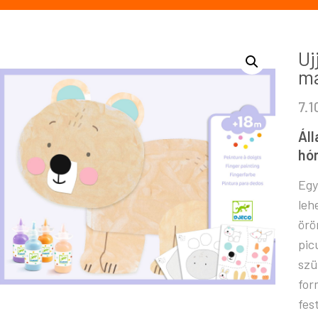
Uj
ma
7.
Áll
hó
Egy
leh
örö
pic
szü
for
fes