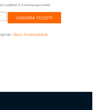
KOSÁRBA TESZEM
egóriák:
Djeco
,
Kreatív játékok