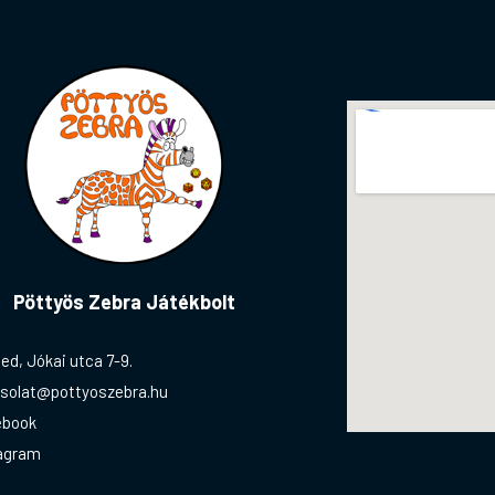
Pöttyös Zebra Játékbolt
ed, Jókai utca 7-9.
solat@pottyoszebra.hu
ebook
agram