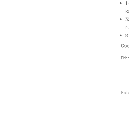
1
k
3
r
8
Cso
Elfo
Kat