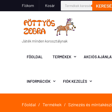
KERESÉ
Fiókom
Kosár
Játék minden korosztálynak
FŐOLDAL
TERMÉKEK
AKCIÓS AJÁNLA
INFORMÁCIÓK
FIÓK KEZELÉS
Főoldal
Termékek
Színezés és mintakészít