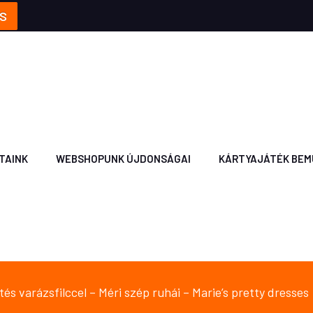
S
TAINK
WEBSHOPUNK ÚJDONSÁGAI
KÁRTYAJÁTÉK BEM
és varázsfilccel – Méri szép ruhái – Marie’s pretty dresses