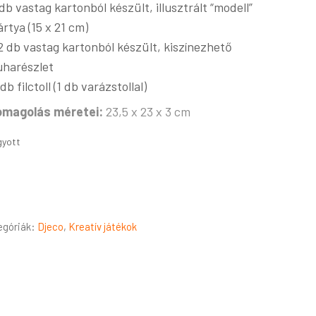
 db vastag kartonból készült, illusztrált “modell”
ártya (15 x 21 cm)
2 db vastag kartonból készült, kiszínezhető
uharészlet
 db filctoll (1 db varázstollal)
magolás méretei:
23,5 x 23 x 3 cm
gyott
egóriák:
Djeco
,
Kreatív játékok