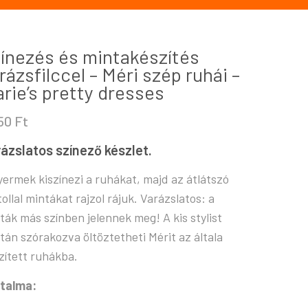
ínezés és mintakészítés
rázsfilccel – Méri szép ruhái –
rie’s pretty dresses
550
Ft
ázslatos színező készlet.
yermek kiszínezi a ruhákat, majd az átlátszó
ctollal mintákat rajzol rájuk. Varázslatos: a
ták más színben jelennek meg! A kis stylist
tán szórakozva öltöztetheti Mérit az általa
zített ruhákba.
talma: