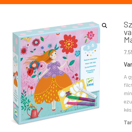
Sz
va
Ma
7.
Var
A g
fil
min
ezu
kés
Tar