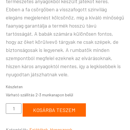
természetes anyagokból készült játékot keres.
Ebben a fa csörgőben a visszafogott színvilág
elegáns megjelenést kölcsönöz, míg a kiváló minőségű
faanyag garantálja a termék hosszú távú
tartósságát. A babák számára különösen fontos,
hogy az őket körülvevő tárgyak ne csak szépek, de
biztonságosak is legyenek. A rumbatök minden
szempontból megfelel ezeknek az elvárásoknak,
hiszen káros anyagoktól mentes, így a legkisebbek is
nyugodtan játszhatnak vele.
Készleten
KOSÁRBA TESZEM
Kategóriák:
Fajátékok
,
Hangszerek