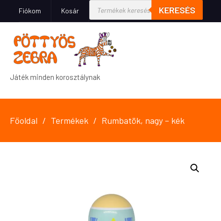
KERESÉS
Fiókom
Kosár
Játék minden korosztálynak
Főoldal
Termékek
Rumbatök, nagy – kék