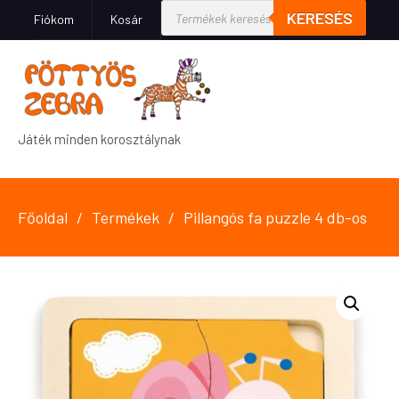
KERESÉS
Fiókom
Kosár
Játék minden korosztálynak
Főoldal
Termékek
Pillangós fa puzzle 4 db-os