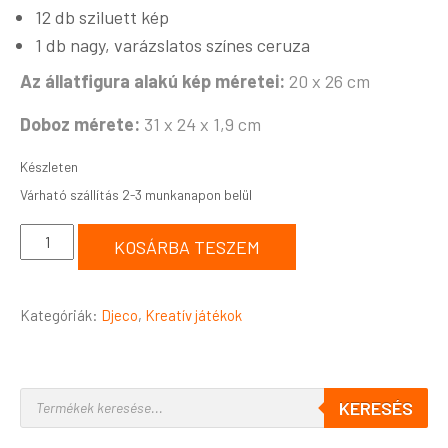
12 db sziluett kép
1 db nagy, varázslatos színes ceruza
Az állatfigura alakú kép méretei:
20 x 26 cm
Doboz mérete:
31 x 24 x 1,9 cm
Készleten
KOSÁRBA TESZEM
Kategóriák:
Djeco
,
Kreatív játékok
KERESÉS