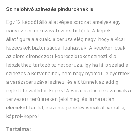
Színelőhívó színezés pinduroknak is
Egy 12 képből álló állatképes sorozat amelyek egy
nagy színes ceruzával színezhetőek. A képek
állatfigura alakúak, a ceruza elég nagy, hogy a kicsi
kezecskék biztonsággal foghassák. A képeken csak
az előre elrendezett képrészleteket színezi ki a
készlethez tartozó színesceruza, így ha ki is szalad a
színezés a körvonalból, nem hagy nyomot. A gyermek
a varázsceruzával színez, és előtűnnek az addig
rejtett háziállatos képek! A varázslatos ceruza csak a
tervezett területeken jelöl meg, és láthatatlan
elemeket tár fel, igazi meglepetés vonalról-vonalra,
képről-képre!
Tartalma: