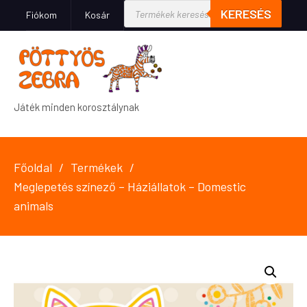
KERESÉS
Fiókom
Kosár
Játék minden korosztálynak
Főoldal
Termékek
Meglepetés színező – Háziállatok – Domestic
animals