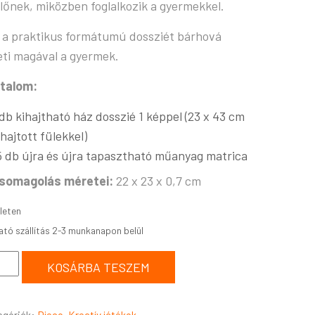
lőnek, miközben foglalkozik a gyermekkel.
 a praktikus formátumú dossziét bárhová
eti magával a gyermek.
talom:
 db kihajtható ház dosszié 1 képpel (23 x 43 cm
ihajtott fülekkel)
5 db újra és újra tapasztható műanyag matrica
somagolás méretei:
22 x 23 x 0,7 cm
leten
KOSÁRBA TESZEM
egóriák:
Djeco
,
Kreatív játékok