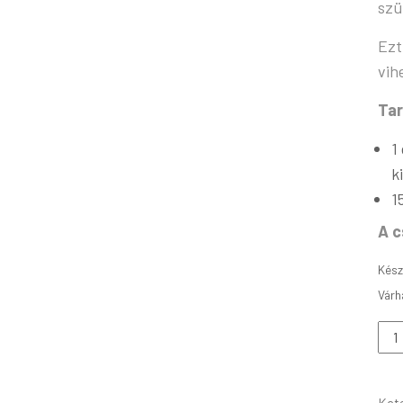
szü
Ezt
vih
Tar
1
k
1
A c
Kész
Kat