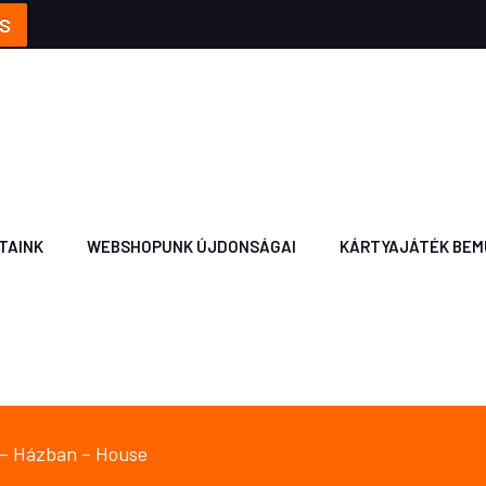
S
TAINK
WEBSHOPUNK ÚJDONSÁGAI
KÁRTYAJÁTÉK BEM
ó – Házban – House