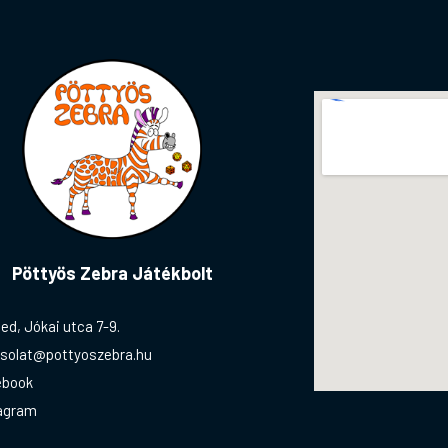
Pöttyös Zebra Játékbolt
ed, Jókai utca 7-9.
solat@pottyoszebra.hu
ebook
agram