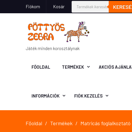
KERESÉ
Fiókom
Kosár
Játék minden korosztálynak
FŐOLDAL
TERMÉKEK
AKCIÓS AJÁNLA
INFORMÁCIÓK
FIÓK KEZELÉS
Főoldal
Termékek
Matricás foglalkoztat