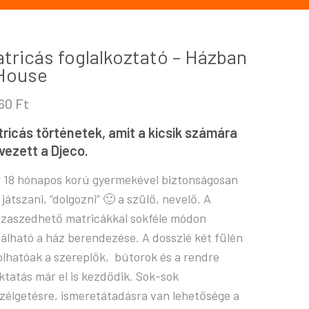
tricás foglalkoztató – Házban
House
560
Ft
ricás történetek, amit a kicsik számára
vezett a Djeco.
 18 hónapos korú gyermekével biztonságosan
 játszani, “dolgozni” 🙂 a szülő, nevelő. A
szaszedhető matricákkal sokféle módon
iálható a ház berendezése. A dosszié két fülén
olhatóak a szereplők, bútorok és a rendre
ktatás már el is kezdődik. Sok-sok
zélgetésre, ismeretátadásra van lehetősége a