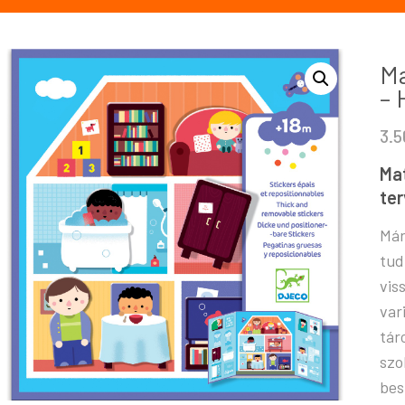
Ma
– 
3.
Mat
ter
Már
tud
vis
var
tár
szo
bes