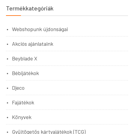
Termékkategóriák
Webshopunk újdonságai
Akciós ajánlataink
Beyblade X
Bébijátékok
Djeco
Fajátékok
Könyvek
Gyűjtögetős kártyajátékok (TCG)