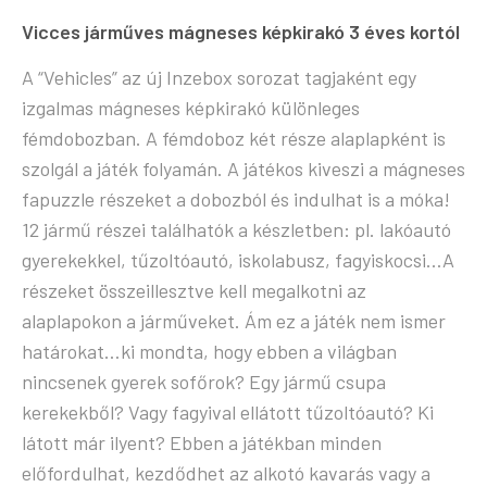
Vicces járműves mágneses képkirakó 3 éves kortól
A “Vehicles” az új Inzebox sorozat tagjaként egy
izgalmas mágneses képkirakó különleges
fémdobozban. A fémdoboz két része alaplapként is
szolgál a játék folyamán. A játékos kiveszi a mágneses
fapuzzle részeket a dobozból és indulhat is a móka!
12 jármű részei találhatók a készletben: pl. lakóautó
gyerekekkel, tűzoltóautó, iskolabusz, fagyiskocsi…A
részeket összeillesztve kell megalkotni az
alaplapokon a járműveket. Ám ez a játék nem ismer
határokat…ki mondta, hogy ebben a világban
nincsenek gyerek sofőrok? Egy jármű csupa
kerekekből? Vagy fagyival ellátott tűzoltóautó? Ki
látott már ilyent? Ebben a játékban minden
előfordulhat, kezdődhet az alkotó kavarás vagy a