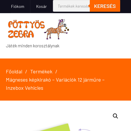
KERESÉS
Fiókom
Kosár
Játék minden korosztálynak
Főoldal
Termékek
Mágneses képkirakó – Variációk 12 járműre –
Inzebox Vehicles