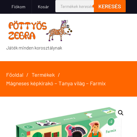
KERESÉS
Fiókom
Kosár
Játék minden korosztálynak
Főoldal
Termékek
Mágneses képkirakó – Tanya világ – Farmix