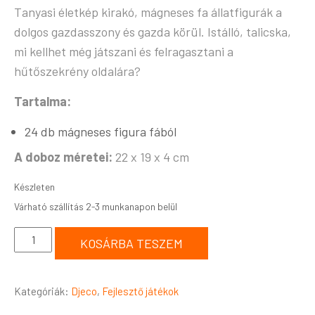
Tanyasi életkép kirakó, mágneses fa állatfigurák a
dolgos gazdasszony és gazda körül. Istálló, talicska,
mi kellhet még játszani és felragasztani a
hűtőszekrény oldalára?
Tartalma:
24 db mágneses figura fából
A doboz méretei:
22 x 19 x 4 cm
Készleten
KOSÁRBA TESZEM
Kategóriák:
Djeco
,
Fejlesztő játékok