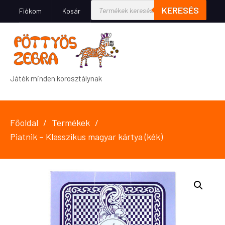
KERESÉS
Fiókom
Kosár
Játék minden korosztálynak
Főoldal
Termékek
Piatnik – Klasszikus magyar kártya (kék)