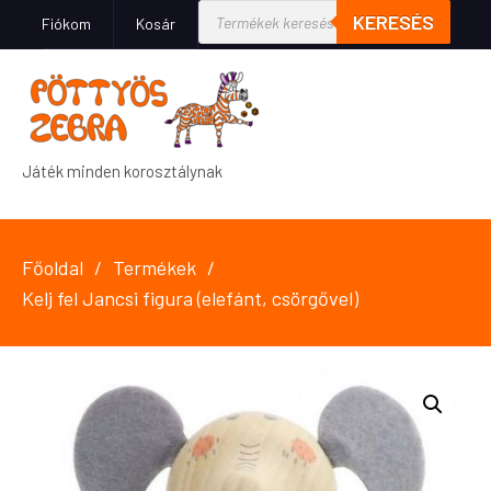
KERESÉS
Fiókom
Kosár
Játék minden korosztálynak
Főoldal
Termékek
Kelj fel Jancsi figura (elefánt, csörgővel)