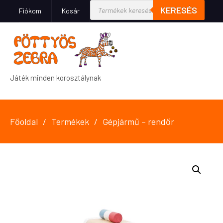
KERESÉS
Fiókom
Kosár
Játék minden korosztálynak
Főoldal
Termékek
Gépjármű – rendőr