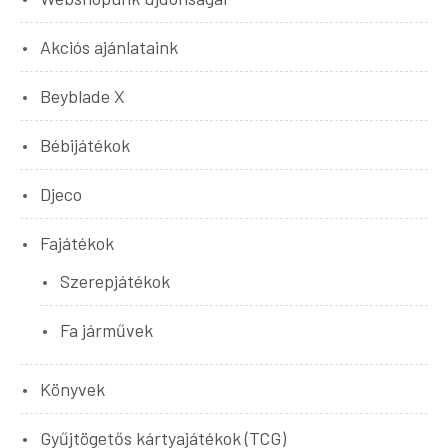
Akciós ajánlataink
Beyblade X
Bébijátékok
Djeco
Fajátékok
Szerepjátékok
Fa járművek
Könyvek
Gyűjtögetős kártyajátékok (TCG)