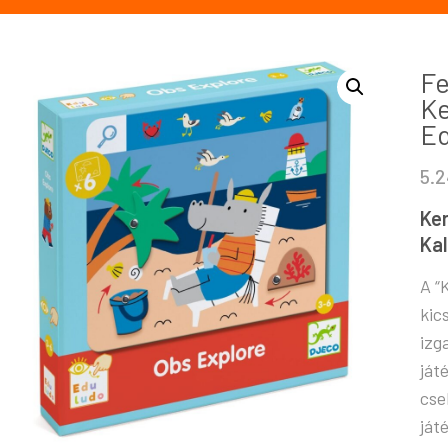
Fe
Ke
Ed
5.
Ke
Ka
A “
kic
izg
ját
cse
ját