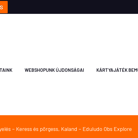
S
TAINK
WEBSHOPUNK ÚJDONSÁGAI
KÁRTYAJÁTÉK BEM
gyelés – Keress és pörgess, Kaland – Eduludo Obs Explore