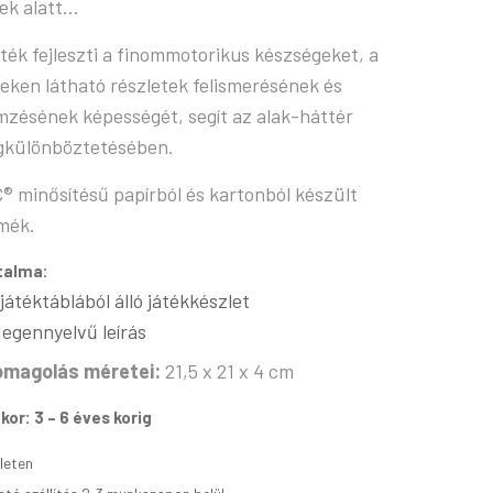
ek alatt…
áték fejleszti a finommotorikus készségeket, a
eken látható részletek felismerésének és
mzésének képességét, segít az alak-háttér
különböztetésében.
® minősítésű papírból és kartonból készült
mék.
talma:
 játéktáblából álló játékkészlet
degennyelvű leírás
magolás méretei:
21,5 x 21 x 4 cm
kor: 3 – 6 éves korig
leten