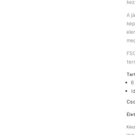
kez
A j
kép
ele
meg
FSC
ter
Tar
6
I
Cso
Élet
Kész