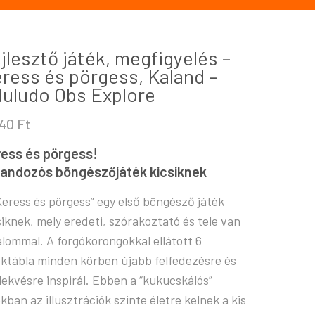
jlesztő játék, megfigyelés –
ress és pörgess, Kaland –
uludo Obs Explore
240
Ft
ress és pörgess!
landozós böngészőjáték kicsiknek
Keress és pörgess” egy első böngésző játék
siknek, mely eredeti, szórakoztató és tele van
alommal. A forgókorongokkal ellátott 6
éktábla minden körben újabb felfedezésre és
lekvésre inspirál. Ebben a “kukucskálós”
ékban az illusztrációk szinte életre kelnek a kis