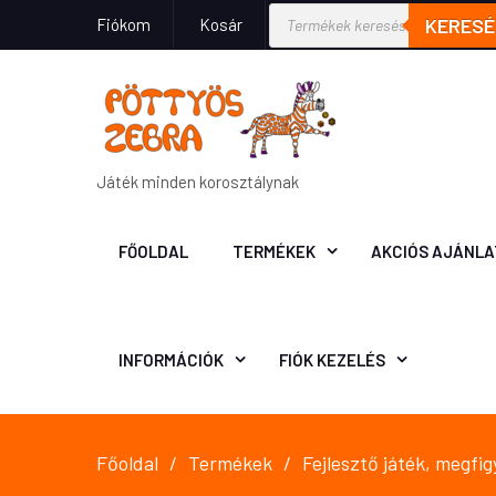
KERESÉ
Fiókom
Kosár
Játék minden korosztálynak
FŐOLDAL
TERMÉKEK
AKCIÓS AJÁNLA
INFORMÁCIÓK
FIÓK KEZELÉS
Főoldal
Termékek
Fejlesztő játék, megfi