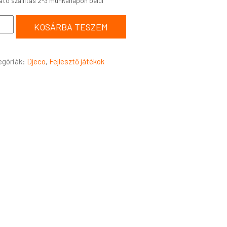
KOSÁRBA TESZEM
egóriák:
Djeco
,
Fejlesztő játékok