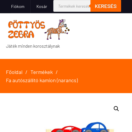
KERESÉS
Fiókom
Kosár
Játék minden korosztálynak
Főoldal
Termékek
Fa autószállító kamion (narancs)