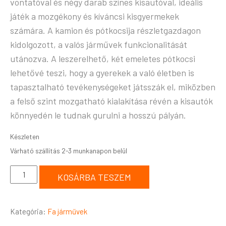
vontatóval és négy darab színes kisautóval, ideális
játék a mozgékony és kíváncsi kisgyermekek
számára. A kamion és pótkocsija részletgazdagon
kidolgozott, a valós járművek funkcionalitását
utánozva. A leszerelhető, két emeletes pótkocsi
lehetővé teszi, hogy a gyerekek a való életben is
tapasztalható tevékenységeket játsszák el, miközben
a felső szint mozgatható kialakítása révén a kisautók
könnyedén le tudnak gurulni a hosszú pályán.
Készleten
KOSÁRBA TESZEM
Kategória:
Fa járművek