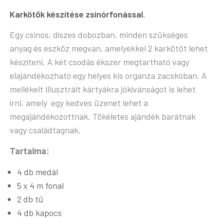
Karkötők készítése zsinórfonással.
Egy csinos, díszes dobozban, minden szükséges
anyag és eszköz megvan, amelyekkel 2 karkötőt lehet
készíteni. A két csodás ékszer megtartható vagy
elajándékozható egy helyes kis organza zacskóban. A
mellékelt illusztrált kártyákra jókívánságot is lehet
írni, amely egy kedves üzenet lehet a
megajándékozottnak. Tökéletes ajándék barátnak
vagy családtagnak.
Tartalma:
4 db medál
5 x 4 m fonal
2 db tű
4 db kapocs