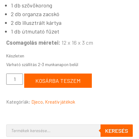
1 db szövőkorong
2 db organza zacskó
2 db illusztrált kártya
1 db útmutató füzet
Csomagolás méretei:
12 x 16 x 3 cm
Készleten
KOSÁRBA TESZEM
Kategóriák:
Djeco
,
Kreatív játékok
KERESÉS