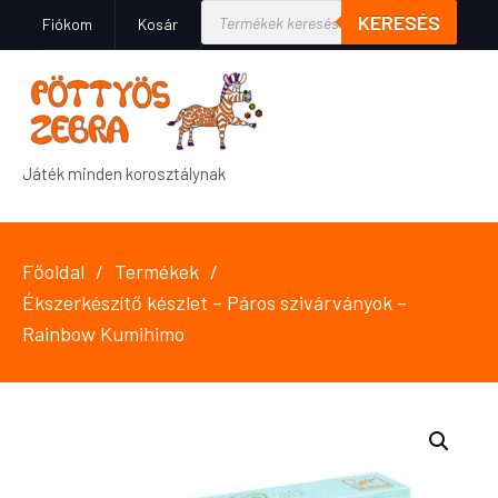
KERESÉS
Fiókom
Kosár
Játék minden korosztálynak
Főoldal
Termékek
Ékszerkészítő készlet – Páros szivárványok –
Rainbow Kumihimo