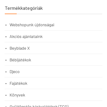
Termékkategóriák
Webshopunk újdonságai
Akciós ajánlataink
Beyblade X
Bébijátékok
Djeco
Fajátékok
Könyvek
Gyűjtögetős kártyajátékok (TCG)