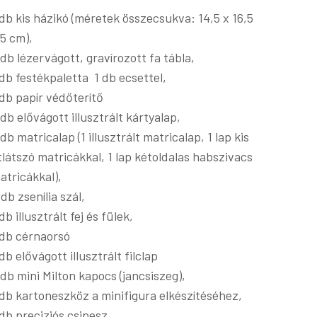
 db kis házikó (méretek összecsukva: 14,5 x 16,5
 5 cm),
 db lézervágott, gravírozott fa tábla,
 db festékpaletta 1 db ecsettel,
 db papír védőterítő
 db elővágott illusztrált kártyalap,
 db matricalap (1 illusztrált matricalap, 1 lap kis
tlátszó matricákkal, 1 lap kétoldalas habszivacs
atricákkal),
 db zsenília szál,
 db illusztrált fej és fülek,
 db cérnaorsó
 db elővágott illusztrált filclap
 db mini Milton kapocs (jancsiszeg),
 db kartoneszköz a minifigura elkészítéséhez,
 db preciziós csipesz,