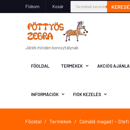
KERESÉ
Fiókom
Kosár
Játék minden korosztálynak
FŐOLDAL
TERMÉKEK
AKCIÓS AJÁNLA
INFORMÁCIÓK
FIÓK KEZELÉS
Főoldal
Termékek
Csináld magad! – Stefi 