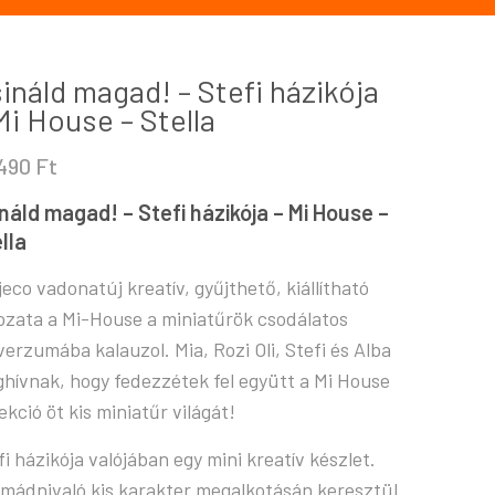
ináld magad! – Stefi házikója
Mi House – Stella
.490
Ft
náld magad! – Stefi házikója – Mi House –
lla
jeco vadonatúj kreatív, gyűjthető, kiállítható
ozata a Mi-House a miniatűrök csodálatos
verzumába kalauzol. Mia, Rozi Oli, Stefi és Alba
hívnak, hogy fedezzétek fel együtt a Mi House
lekció öt kis miniatűr világát!
fi házikója valójában egy mini kreatív készlet.
imádnivaló kis karakter megalkotásán keresztül