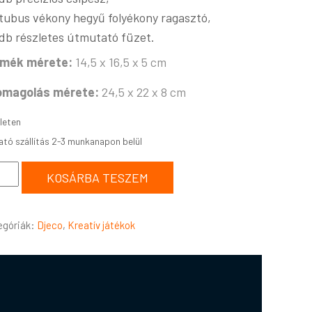
 tubus vékony hegyű folyékony ragasztó,
 db részletes útmutató füzet.
rmék mérete:
14,5 x 16,5 x 5 cm
omagolás mérete:
24,5 x 22 x 8 cm
leten
KOSÁRBA TESZEM
egóriák:
Djeco
,
Kreatív játékok