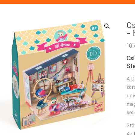
Cs
– 
10
Csi
Ste
A D
sor
uni
meg
kol
Ste
Az 