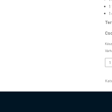
1
1
Te
Cs
Kész
Kat