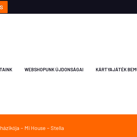
S
TAINK
WEBSHOPUNK ÚJDONSÁGAI
KÁRTYAJÁTÉK BEM
házikója – Mi House – Stella