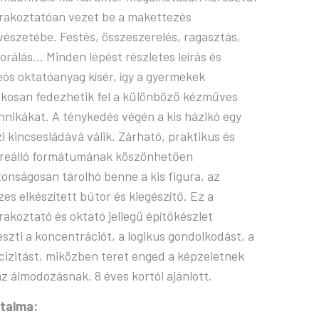
rakoztatóan vezet be a makettezés
észetébe. Festés, összeszerelés, ragasztás,
orálás… Minden lépést részletes leírás és
eós oktatóanyag kísér, így a gyermekek
ékosan fedezhetik fel a különböző kézműves
hnikákat. A ténykedés végén a kis házikó egy
zi kincsesládává válik. Zárható, praktikus és
reálló formátumának köszönhetően
tonságosan tárolhó benne a kis figura, az
zes elkészített bútor és kiegészítő. Ez a
rakoztató és oktató jellegű építőkészlet
leszti a koncentrációt, a logikus gondolkodást, a
cizitást, miközben teret enged a képzeletnek
az álmodozásnak. 8 éves kortól ajánlott.
talma: