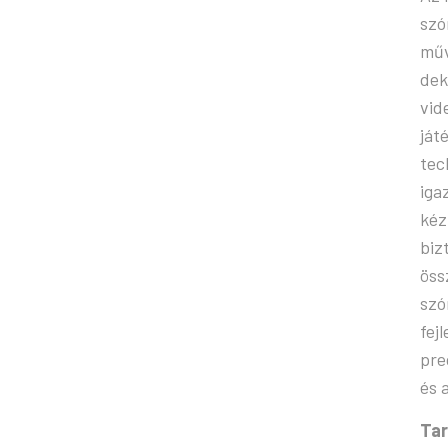
szó
műv
dek
vid
ját
tec
iga
kéz
biz
öss
szó
fej
pre
és 
Tar