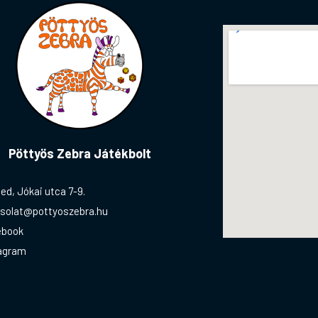
Pöttyös Zebra Játékbolt
ed, Jókai utca 7-9.
solat@pottyoszebra.hu
ebook
agram