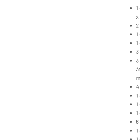
1
x
2
1
1
3
3
á
m
4
1
1
1
6
1
1