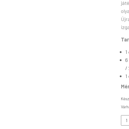
ját
oly
Újr
izg
Tar
1
6
/
1
Mér
Kész