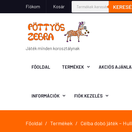
KERESÉ
Fiókom
Kosár
Játék minden korosztálynak
FŐOLDAL
TERMÉKEK
AKCIÓS AJÁNLA
INFORMÁCIÓK
FIÓK KEZELÉS
Főoldal
Termékek
Célba dobó játék – Hul