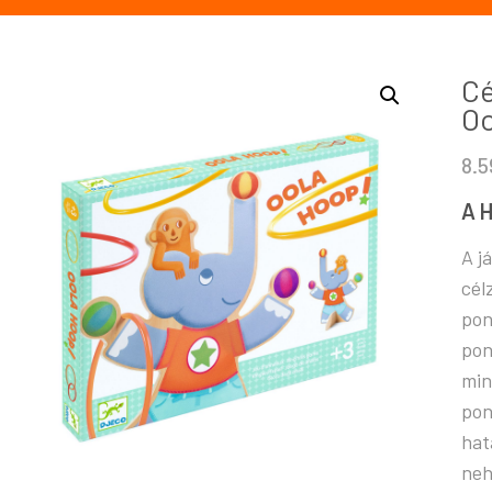
Cé
Oo
8.
A H
A j
cél
pon
pon
min
pon
hat
neh