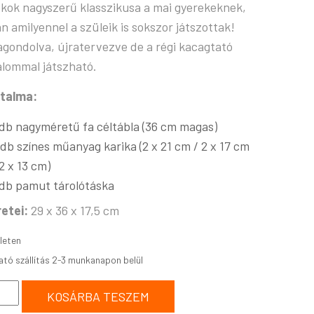
ékok nagyszerű klasszikusa a mai gyerekeknek,
an amilyennel a szüleik is sokszor játszottak!
agondolva, újratervezve de a régi kacagtató
alommal játszható.
talma:
 db nagyméretű fa céltábla (36 cm magas)
 db színes műanyag karika (2 x 21 cm / 2 x 17 cm
 2 x 13 cm)
 db pamut tárolótáska
etei:
29 x 36 x 17,5 cm
leten
KOSÁRBA TESZEM