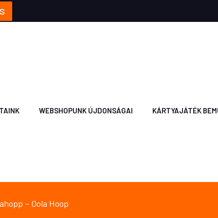
S
TAINK
WEBSHOPUNK ÚJDONSÁGAI
KÁRTYAJÁTÉK BEM
lahopp – Oola Hoop