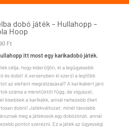
lba dobó játék – Hullahopp –
la Hoop
590
Ft
ullahopp itt most egy karikadobó játék.
áték célja, hogy kiderüljön, ki a legügyesebb
zó és dobó! A versenyben ki szerzi a legtöbb
tot az elefánt megcélzásával? A karikákért járó
tok száma a méretüktől függ, de vigyázat,
él kisebbek a karikákk, annál nehezebb őket
tosan dobni! Játékváltozat: minél távolabb
ároznak meg a játékosok egy dobózónát, annál
ezebb pontot szerezni. Ez a játék az ügyességi