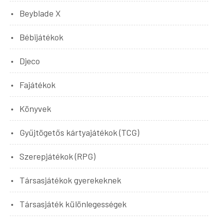
Beyblade X
Bébijátékok
Djeco
Fajátékok
Könyvek
Gyűjtögetős kártyajátékok (TCG)
Szerepjátékok (RPG)
Társasjátékok gyerekeknek
Társasjáték különlegességek