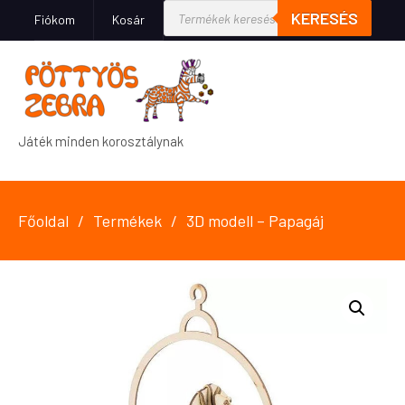
KERESÉS
Fiókom
Kosár
Játék minden korosztálynak
Főoldal
Termékek
3D modell – Papagáj