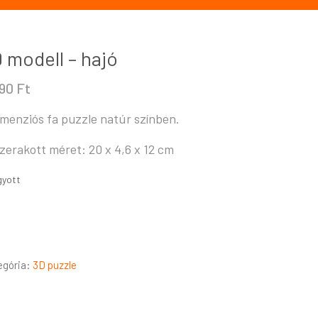
 modell – hajó
490
Ft
imenziós fa puzzle natúr színben.
zerakott méret: 20 x 4,6 x 12 cm
gyott
egória:
3D puzzle