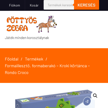
KERESÉS
Fiókom
Kosár
Játék minden korosztálynak
Főoldal
Termékek
Formaillesztő, formaberakó – Kroki körtánca –
Rondo Croco