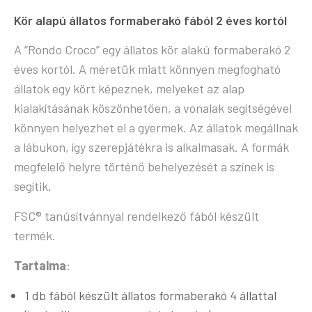
Kör alapú állatos formaberakó fából 2 éves kortól
A “Rondo Croco” egy állatos kör alakú formaberakó 2
éves kortól. A méretük miatt könnyen megfogható
állatok egy kört képeznek, melyeket az alap
kialakításának köszönhetően, a vonalak segítségével
könnyen helyezhet el a gyermek. Az állatok megállnak
a lábukon, így szerepjátékra is alkalmasak. A formák
megfelelő helyre történő behelyezését a színek is
segítik.
FSC® tanúsítvánnyal rendelkező fából készült
termék.
Tartalma
:
1 db fából készült állatos formaberakó 4 állattal