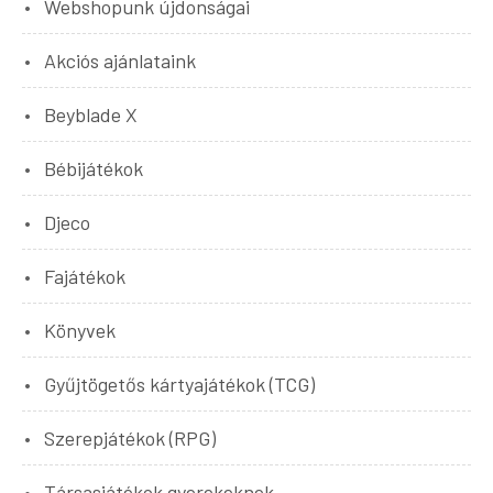
Webshopunk újdonságai
Akciós ajánlataink
Beyblade X
Bébijátékok
Djeco
Fajátékok
Könyvek
Gyűjtögetős kártyajátékok (TCG)
Szerepjátékok (RPG)
Társasjátékok gyerekeknek