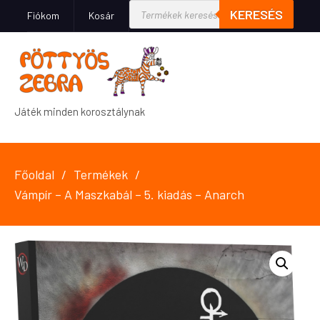
KERESÉS
Fiókom
Kosár
Játék minden korosztálynak
Főoldal
Termékek
Vámpír – A Maszkabál – 5. kiadás – Anarch