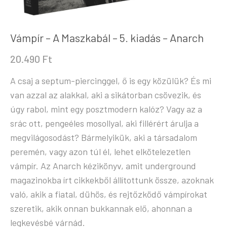
Vámpír – A Maszkabál – 5. kiadás – Anarch
20.490
Ft
A csaj a septum-piercinggel, ő is egy közülük? És mi
van azzal az alakkal, aki a sikátorban csövezik, és
úgy rabol, mint egy posztmodern kalóz? Vagy az a
srác ott, pengeéles mosollyal, aki fillérért árulja a
megvilágosodást? Bármelyikük, aki a társadalom
peremén, vagy azon túl él, lehet elkötelezetlen
vámpír. Az Anarch kézikönyv, amit underground
magazinokba írt cikkekből állítottunk össze, azoknak
való, akik a fiatal, dühös, és rejtőzködő vámpírokat
szeretik, akik onnan bukkannak elő, ahonnan a
legkevésbé várnád.