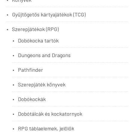
Gyűjtögetős kártyajátékok (TCG)
Szerepjátékok (RPG)
Dobókocka tartók
Dungeons and Dragons
Pathfinder
Szerepjáték könyvek
Dobókockák
Dobótálcák és kockatornyok
RPG táblaelemek, jelölők