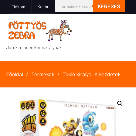
KERESÉS
Fiókom
Kosár
Játék minden korosztálynak
Főoldal
Termékek
Tokió királya: A kezdetek