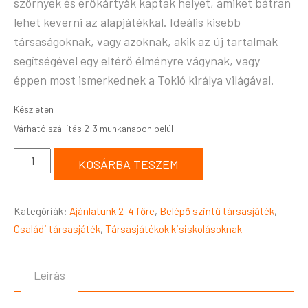
szörnyek és erőkártyák kaptak helyet, amiket bátran
lehet keverni az alapjátékkal. Ideális kisebb
társaságoknak, vagy azoknak, akik az új tartalmak
segítségével egy eltérő élményre vágynak, vagy
éppen most ismerkednek a Tokió királya világával.
Készleten
KOSÁRBA TESZEM
Kategóriák:
Ajánlatunk 2-4 főre
,
Belépő szintű társasjáték
,
Családi társasjáték
,
Társasjátékok kisiskolásoknak
Leírás