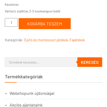
Készleten
KOSÁRBA TESZEM
Kategóriák:
Építő és montessori játékok
,
Fajátékok
KERESÉS
Termékkategóriák
Webshopunk újdonságai
Akciós ajánlataink