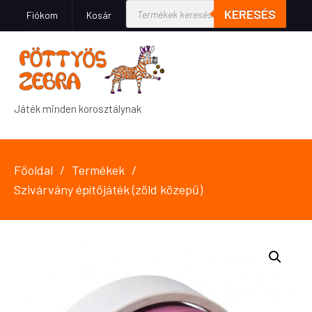
KERESÉS
Fiókom
Kosár
Játék minden korosztálynak
Főoldal
Termékek
Szivárvány építőjáték (zöld közepű)