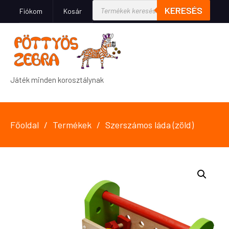
KERESÉS
Fiókom
Kosár
Játék minden korosztálynak
Főoldal
Termékek
Szerszámos láda (zöld)