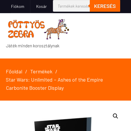
KERESÉS
Fiókom
Kosár
Játék minden korosztálynak
Főoldal
Termékek
Star Wars: Unlimited – Ashes of the Empire
Carbonite Booster Display