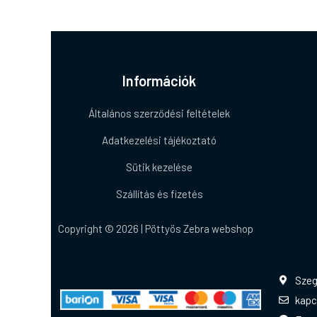
Információk
Általános szerződési feltételek
Adatkezelési tájékoztató
Sütik kezelése
Szállítás és fizetés
Copyright © 2026 | Pöttyös Zebra webshop
Szeg
kapc