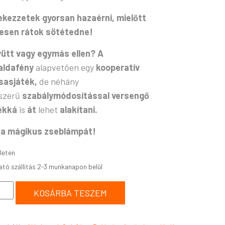
ekezzetek gyorsan hazaérni, mielőtt
jesen rátok sötétedne!
ütt vagy egymás ellen?
A
aldafény
alapvetően egy
kooperatív
sasjáték,
de néhány
szerű
szabálymódosítással versengő
ékká
is
át
lehet
alakítani.
 a mágikus zseblámpát!
leten
KOSÁRBA TESZEM