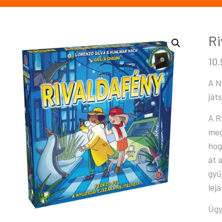
Ri
10
A N
ját
A R
meg
hog
át 
gyű
lej
Úgy