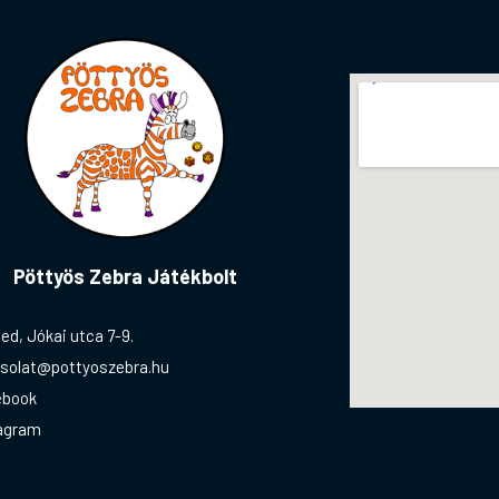
Pöttyös Zebra Játékbolt
ed, Jókai utca 7-9.
solat@pottyoszebra.hu
ebook
agram