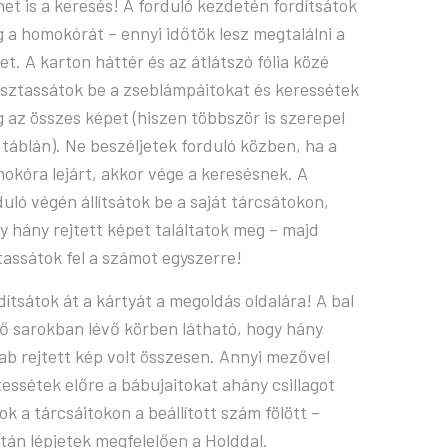
et is a keresés! A forduló kezdetén fordítsátok
 a homokórát – ennyi időtök lesz megtalálni a
et. A karton háttér és az átlátszó fólia közé
sztassátok be a zseblámpáitokat és keressétek
 az összes képet (hiszen többször is szerepel
 táblán). Ne beszéljetek forduló közben, ha a
okóra lejárt, akkor vége a keresésnek. A
duló végén állítsátok be a saját tárcsátokon,
y hány rejtett képet találtatok meg – majd
assátok fel a számot egyszerre!
dítsátok át a kártyát a megoldás oldalára! A bal
ső sarokban lévő körben látható, hogy hány
ab rejtett kép volt összesen. Annyi mezővel
tessétek előre a bábujaitokat ahány csillagot
tok a tárcsáitokon a beállított szám fölött –
tán lépjetek megfelelően a Holddal.