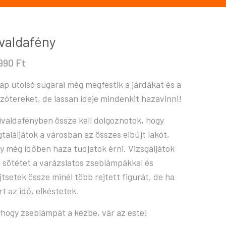
valdafény
.990
Ft
ap utolsó sugarai még megfestik a járdákat és a
szótereket, de lassan ideje mindenkit hazavinni!
ivaldafényben össze kell dolgoznotok, hogy
találjátok a városban az összes elbújt lakót,
y még időben haza tudjatok érni. Vizsgáljátok
a sötétet a varázslatos zseblámpákkal és
jtsetek össze minél több rejtett figurát, de ha
árt az idő, elkéstetek.
hogy zseblámpát a kézbe, vár az este!