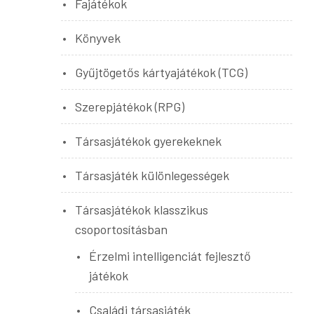
Fajátékok
Könyvek
Gyűjtögetős kártyajátékok (TCG)
Szerepjátékok (RPG)
Társasjátékok gyerekeknek
Társasjáték különlegességek
Társasjátékok klasszikus
csoportosításban
Érzelmi intelligenciát fejlesztő
játékok
Családi társasjáték