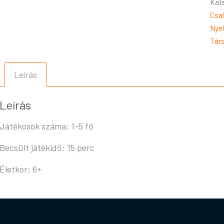
Kat
Csal
Nyel
Tár
Leírás
Leírás
Játékosok száma: 1-5 fő
Becsült játékidő: 15 perc
Életkor: 6+