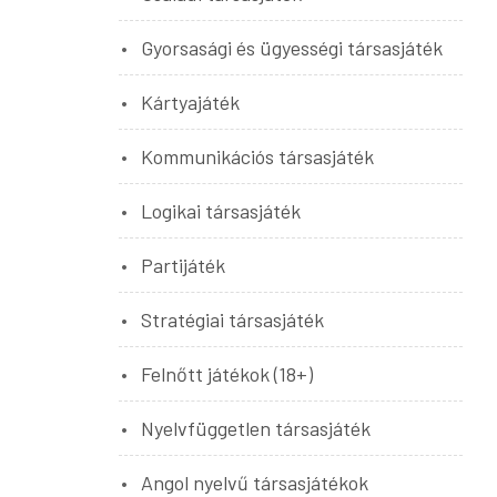
Gyorsasági és ügyességi társasjáték
Kártyajáték
Kommunikációs társasjáték
Logikai társasjáték
Partijáték
Stratégiai társasjáték
Felnőtt játékok (18+)
Nyelvfüggetlen társasjáték
Angol nyelvű társasjátékok