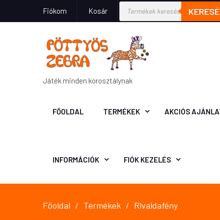
KERESÉ
Fiókom
Kosár
Játék minden korosztálynak
FŐOLDAL
TERMÉKEK
AKCIÓS AJÁNLA
INFORMÁCIÓK
FIÓK KEZELÉS
Főoldal
Termékek
Rivaldafény