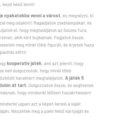
j, kezd késő lenni!
je nyakatokba venni a várost
, és megnézni, ki
zál még odakint! Ragadjatok zseblámpákat, és
uljatok el, hogy megtaláljátok az összes fura
rzetet, akik kint bujkálnak. Fogjatok össze,
essetek meg minél több figurát, és érjetek haza
paoltás előtt!
egy
kooperatív játék
, ami azt jelenti, hogy
ze kell dolgoznotok, hogy minél több
tőzködő karaktert megtaláljatok.
A játék 5
dulón át tart.
Dolgozzatok össze, és segítsetek
másnak, hogy mindenki időben hazaérhessen!
 mindenki ugyan azt a képet keresi a saját
láján. Nézzétek meg a pakli felső kártyáját és