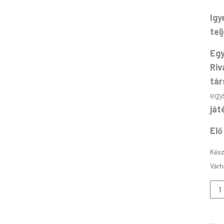
Igy
tel
Egy
Riv
tár
egy
ját
Elő
Kész