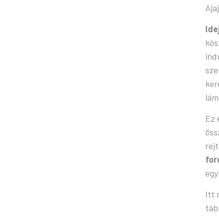
Aja
Ide
kós
ind
sze
ker
lám
Ez 
öss
rej
for
egy
Itt
táb