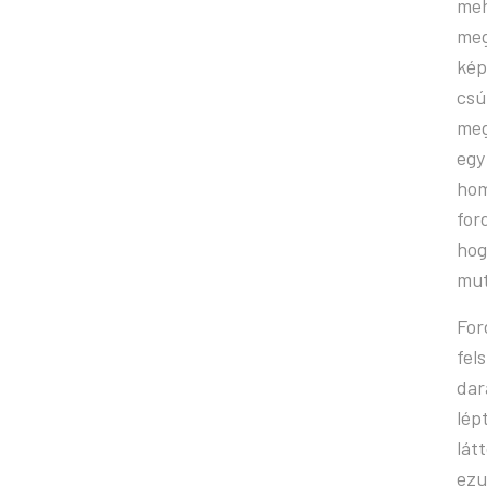
meh
meg
kép
csú
meg
egy
hom
for
hog
mut
For
fel
dar
lép
lát
ezu