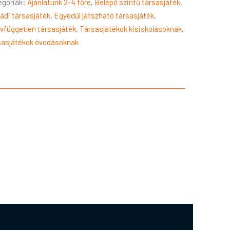
egóriák:
Ajánlatunk 2-4 főre
,
Belépő szintű társasjáték
,
ádi társasjáték
,
Egyedül játszható társasjáték
,
vfüggetlen társasjáték
,
Társasjátékok kisiskolásoknak
,
sasjátékok óvodásoknak