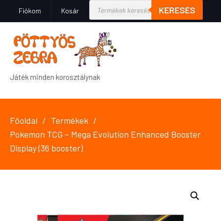
KERESÉS
Fiókom
Kosár
Játék minden korosztálynak
Főoldal
Termékek
Pokemon TCG – Mega Evolution Enhanced Booster
Display (36 booster)