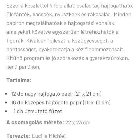
Ezzel a készlettel 4 féle állati családtag hajtogatható.
Elefánték, kacsáék, nyuszkóék és rákcsalád. Minden
papíron megtalálhatóak a hajtogatási vonalak,
amelyeket követve egyszerűen létrehozhatók a
figurák. Kiválóan fejleszti a kézügyességet, a
pontosságot, gyakoroltatja a kéz finommozgásait.
Kitűnő program és jó szórakozás a gyerekzsúrokon,
kerti partikon.
Tartalma:
12 db nagy hajtogató papír (21 x 21 cm)
16 db közepes hajtogató papír (10 x 10 cm)
1 db útmutató füzet
A csomagolás mérete:
22 x 23 cm
Tervezte:
Lucille Michieli