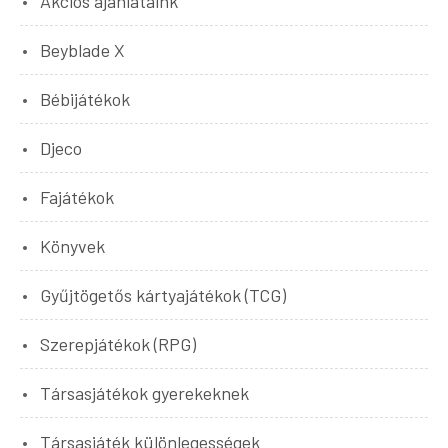
Akciós ajánlataink
Beyblade X
Bébijátékok
Djeco
Fajátékok
Könyvek
Gyűjtögetős kártyajátékok (TCG)
Szerepjátékok (RPG)
Társasjátékok gyerekeknek
Társasjáték különlegességek