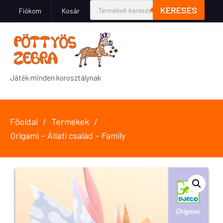
KERESÉS
Fiókom
Kosár
Játék minden korosztálynak
Főoldal
Termékek
Origami – Állati család – Family