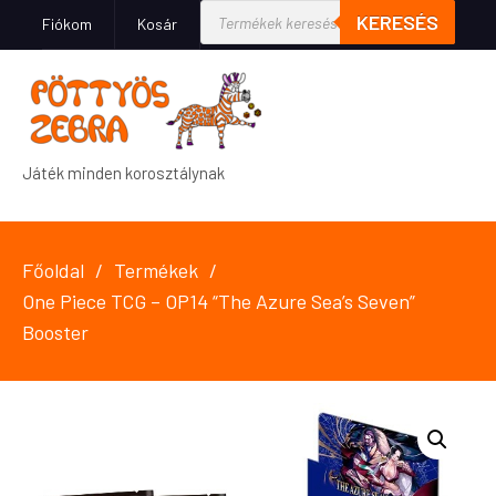
KERESÉS
Fiókom
Kosár
Játék minden korosztálynak
Főoldal
Termékek
One Piece TCG – OP14 “The Azure Sea’s Seven”
Booster