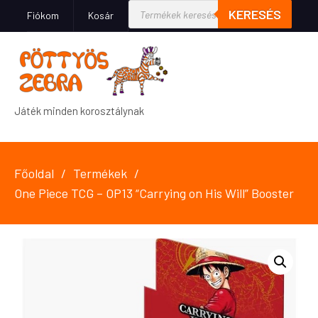
KERESÉS
Fiókom
Kosár
Játék minden korosztálynak
Főoldal
Termékek
One Piece TCG – OP13 “Carrying on His Will” Booster