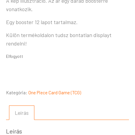
A kép illusztráció. Az ár egy darab boosterre
vonatkozik.
Egy booster 12 lapot tartalmaz.
Külön termékoldalon tudsz bontatlan displayt
rendelni!
Elfogyott
Kategória:
One Piece Card Game (TCG)
Leírás
Leírás