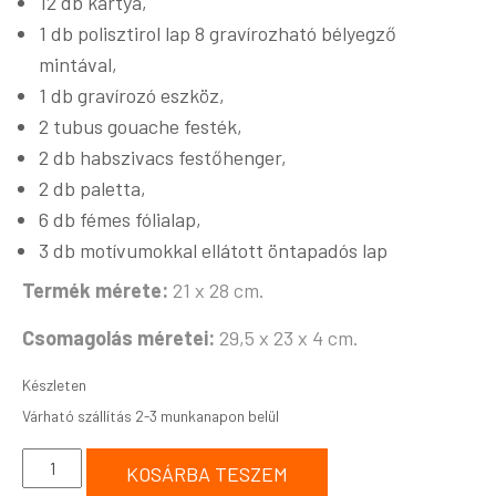
12 db kártya,
1 db polisztirol lap 8 gravírozható bélyegző
mintával,
1 db gravírozó eszköz,
2 tubus gouache festék,
2 db habszivacs festőhenger,
2 db paletta,
6 db fémes fólialap,
3 db motívumokkal ellátott öntapadós lap
Termék mérete:
21 x 28 cm.
Csomagolás méretei:
29,5 x 23 x 4 cm.
Készleten
KOSÁRBA TESZEM