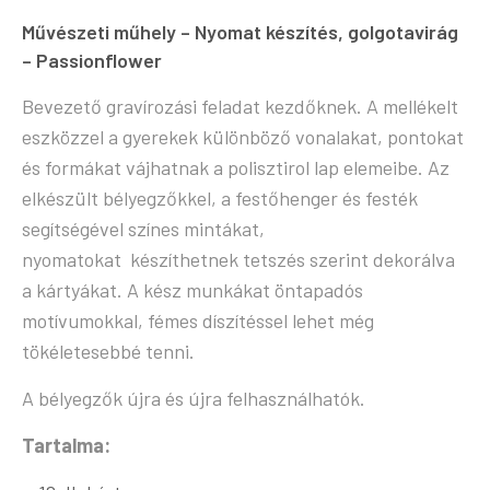
Művészeti műhely – Nyomat készítés, golgotavirág
– Passionflower
Bevezető gravírozási feladat kezdőknek. A mellékelt
eszközzel a gyerekek különböző vonalakat, pontokat
és formákat vájhatnak a polisztirol lap elemeibe. Az
elkészült bélyegzőkkel, a festőhenger és festék
segítségével színes mintákat,
nyomatokat készíthetnek tetszés szerint dekorálva
a kártyákat. A kész munkákat öntapadós
motívumokkal, fémes díszítéssel lehet még
tökéletesebbé tenni.
A bélyegzők újra és újra felhasználhatók.
Tartalma: