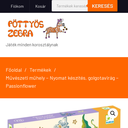
KERESÉS
Fiókom
Kosár
Játék minden korosztálynak
Főoldal
Termékek
Művészeti műhely – Nyomat készítés, golgotavirág –
Passionflower