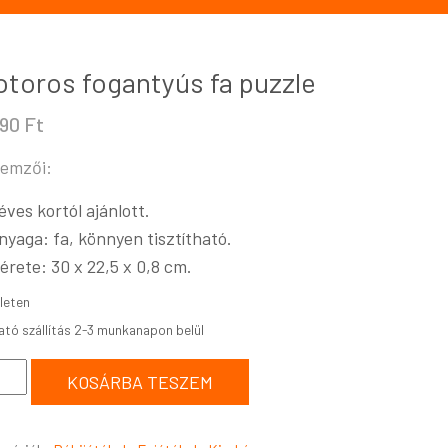
toros fogantyús fa puzzle
490
Ft
lemzői:
 éves kortól ajánlott.
nyaga: fa, könnyen tisztítható.
érete: 30 x 22,5 x 0,8
cm.
leten
KOSÁRBA TESZEM