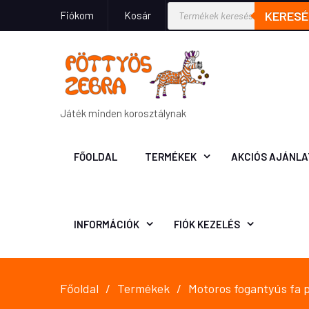
KERESÉ
Fiókom
Kosár
Játék minden korosztálynak
FŐOLDAL
TERMÉKEK
AKCIÓS AJÁNLA
INFORMÁCIÓK
FIÓK KEZELÉS
Főoldal
Termékek
Motoros fogantyús fa 