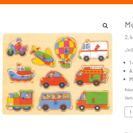
Mo
2.
Jel
1
A
M
Kész