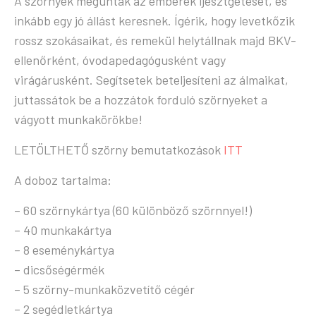
A szörnyek megunták az emberek ijesztgetését, és
inkább egy jó állást keresnek. Ígérik, hogy levetkőzik
rossz szokásaikat, és remekül helytállnak majd BKV-
ellenőrként, óvodapedagógusként vagy
virágárusként. Segítsetek beteljesíteni az álmaikat,
juttassátok be a hozzátok forduló szörnyeket a
vágyott munkakörökbe!
LETÖLTHETŐ szörny bemutatkozások
ITT
A doboz tartalma:
– 60 szörnykártya (60 különböző szörnnyel!)
– 40 munkakártya
– 8 eseménykártya
– dicsőségérmék
– 5 szörny-munkaközvetítő cégér
– 2 segédletkártya