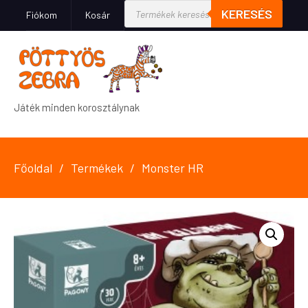
KERESÉS
Fiókom
Kosár
Játék minden korosztálynak
Főoldal
Termékek
Monster HR