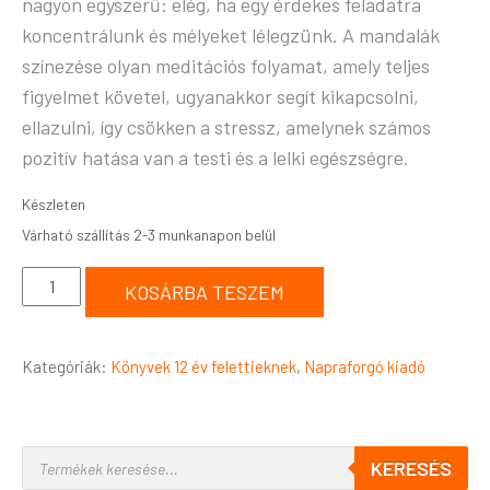
nagyon egyszerű: elég, ha egy érdekes feladatra
koncentrálunk és mélyeket lélegzünk. A mandalák
színezése olyan meditációs folyamat, amely teljes
figyelmet követel, ugyanakkor segít kikapcsolni,
ellazulni, így csökken a stressz, amelynek számos
pozitív hatása van a testi és a lelki egészségre.
Készleten
KOSÁRBA TESZEM
Kategóriák:
Könyvek 12 év felettieknek
,
Napraforgó kiadó
KERESÉS