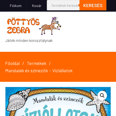
KERESÉS
Fiókom
Kosár
Játék minden korosztálynak
Főoldal
Termékek
Mandalák és színezők – Víziállatok