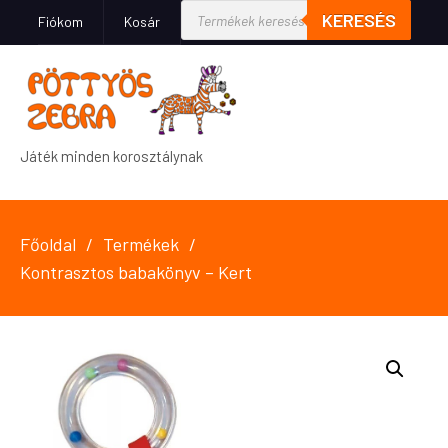
KERESÉS
Fiókom
Kosár
Játék minden korosztálynak
Főoldal
Termékek
Kontrasztos babakönyv – Kert