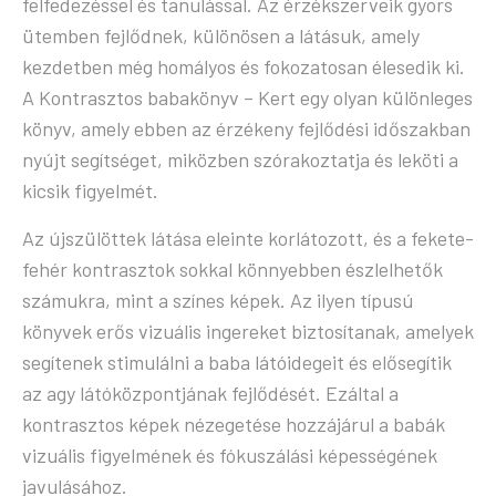
felfedezéssel és tanulással. Az érzékszerveik gyors
ütemben fejlődnek, különösen a látásuk, amely
kezdetben még homályos és fokozatosan élesedik ki.
A Kontrasztos babakönyv – Kert egy olyan különleges
könyv, amely ebben az érzékeny fejlődési időszakban
nyújt segítséget, miközben szórakoztatja és leköti a
kicsik figyelmét.
Az újszülöttek látása eleinte korlátozott, és a fekete-
fehér kontrasztok sokkal könnyebben észlelhetők
számukra, mint a színes képek. Az ilyen típusú
könyvek erős vizuális ingereket biztosítanak, amelyek
segítenek stimulálni a baba látóidegeit és elősegítik
az agy látóközpontjának fejlődését. Ezáltal a
kontrasztos képek nézegetése hozzájárul a babák
vizuális figyelmének és fókuszálási képességének
javulásához.