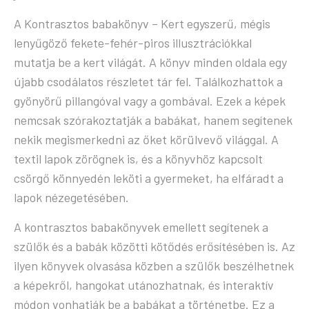
A Kontrasztos babakönyv – Kert egyszerű, mégis
lenyűgöző fekete-fehér-piros illusztrációkkal
mutatja be a kert világát. A könyv minden oldala egy
újabb csodálatos részletet tár fel. Találkozhattok a
gyönyörű pillangóval vagy a gombával. Ezek a képek
nemcsak szórakoztatják a babákat, hanem segítenek
nekik megismerkedni az őket körülvevő világgal. A
textil lapok zörögnek is, és a könyvhöz kapcsolt
csörgő könnyedén leköti a gyermeket, ha elfáradt a
lapok nézegetésében.
A kontrasztos babakönyvek emellett segítenek a
szülők és a babák közötti kötődés erősítésében is. Az
ilyen könyvek olvasása közben a szülők beszélhetnek
a képekről, hangokat utánozhatnak, és interaktív
módon vonhatják be a babákat a történetbe. Ez a