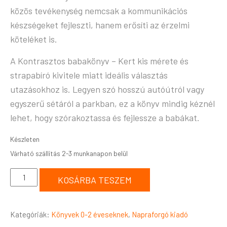
közös tevékenység nemcsak a kommunikációs
készségeket fejleszti, hanem erősíti az érzelmi
köteléket is.
A Kontrasztos babakönyv – Kert kis mérete és
strapabíró kivitele miatt ideális választás
utazásokhoz is. Legyen szó hosszú autóútról vagy
egyszerű sétáról a parkban, ez a könyv mindig kéznél
lehet, hogy szórakoztassa és fejlessze a babákat.
Készleten
KOSÁRBA TESZEM
Kategóriák:
Könyvek 0-2 éveseknek
,
Napraforgó kiadó