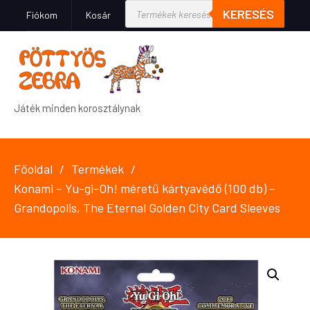
KERESÉS
Fiókom
Kosár
Játék minden korosztálynak
Főoldal
Termékek
Konami – Yu-gi-Oh! méretű kártyavédő (100 db) –
Grandopolis, The Eternal Golden City Card Sleeves