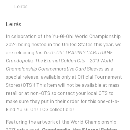
Leírás
Leírás
In celebration of the Yu‑Gi‑Oh! World Championship
2024 being hosted in the United States this year, we
are releasing
the Yu‑Gi‑Oh! TRADING CARD GAME
Grandopolis, The Eternal Golden City
– 2013 World
Championship Commemorative Card Sleeves
as a
special release, available only at Official Tournament
Stores (OTS)! This item will not be available at mass
retail or at non-OTS so contact your local OTS to
make sure they put in their order for this one-of-a-
kind Yu‑Gi‑Oh! TCG collectible!
Featuring the artwork of the World Championship
2013 prize card,
Grandopolis, the Eternal Golden