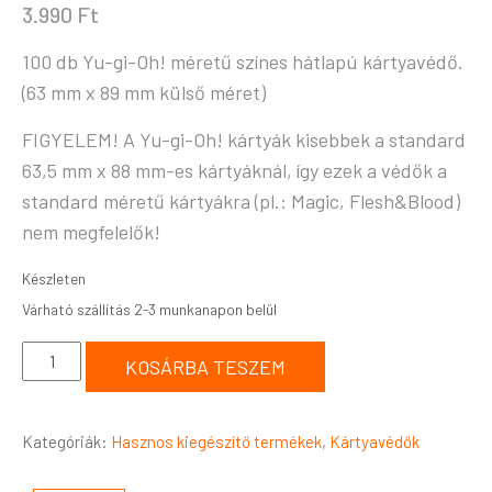
3.990
Ft
100 db Yu-gi-Oh! méretű színes hátlapú kártyavédő.
(63 mm x 89 mm külső méret)
FIGYELEM! A Yu-gi-Oh! kártyák kisebbek a standard
63,5 mm x 88 mm-es kártyáknál, így ezek a védők a
standard méretű kártyákra (pl.: Magic, Flesh&Blood)
nem megfelelők!
Készleten
KOSÁRBA TESZEM
Kategóriák:
Hasznos kiegészítő termékek
,
Kártyavédők