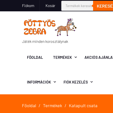
KERESÉ
Fiókom
Kosár
Játék minden korosztálynak
FŐOLDAL
TERMÉKEK
AKCIÓS AJÁNLA
INFORMÁCIÓK
FIÓK KEZELÉS
Főoldal
Termékek
Katapult csata