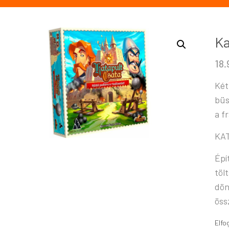
Ka
18
Két
büs
a f
KA
Épí
töl
dön
öss
Elfo