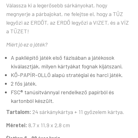
Válassza ki a legerősebb sárkányokat, hogy
megnyerje a párbajokat, ne felejtse el, hogy a TŰZ
legyőzi az ERDŐT, az ERDŐ legyőzi a VIZET, és a VÍZ
a TÜZET!
Miért jó ez a játék?
A pakliépítő játék első fázisában a játékosok
kiválasztják, milyen kártyákat fognak kijátszani.
KŐ-PAPÍR-OLLÓ alapú stratégiai és harci játék.
2 fős játék.
FSC® tanúsítvánnyal rendelkező papírból és
kartonból készült.
Tartalom:
24 sárkánykártya + 11 győzelem kártya.
Méretei:
8,7 x 11,9 x 2,8 cm
Életkor: 6 – 99 éves korig