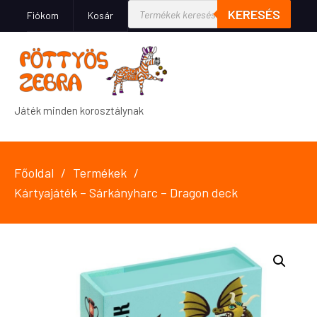
KERESÉS
Fiókom
Kosár
Játék minden korosztálynak
Főoldal
Termékek
Kártyajáték – Sárkányharc – Dragon deck