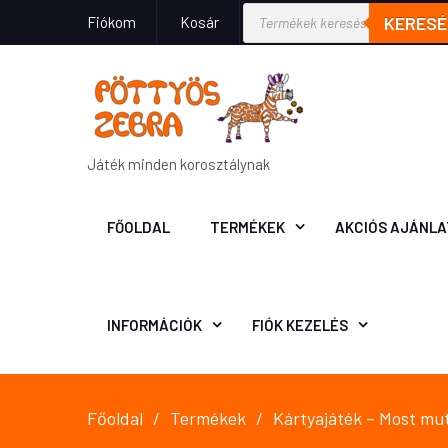
KERESÉ
Fiókom
Kosár
Játék minden korosztálynak
FŐOLDAL
TERMÉKEK
AKCIÓS AJÁNLA
INFORMÁCIÓK
FIÓK KEZELÉS
Főoldal
Termékek
Kártyajáték – Most mu