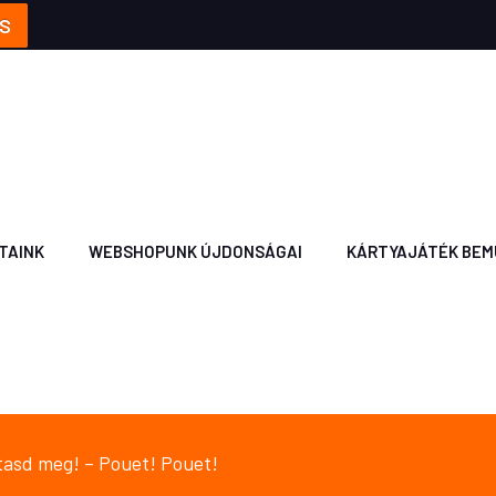
S
TAINK
WEBSHOPUNK ÚJDONSÁGAI
KÁRTYAJÁTÉK BEM
tasd meg! – Pouet! Pouet!