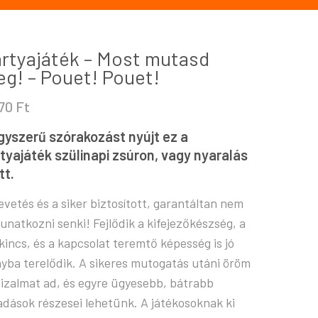
rtyajáték – Most mutasd
g! – Pouet! Pouet!
670
Ft
yszerű szórakozást nyújt ez a
tyajáték szülinapi zsúron, vagy nyaralás
tt.
evetés és a siker biztosított, garantáltan nem
 unatkozni senki! Fejlődik a kifejezőkészség, a
kincs, és a kapcsolat teremtő képesség is jó
nyba terelődik. A sikeres mutogatás utáni öröm
izalmat ad, és egyre ügyesebb, bátrabb
adások részesei lehetünk. A játékosoknak ki