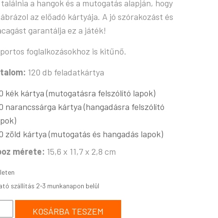
l találnia a hangok és a mutogatás alapján, hogy
 ábrázol az előadó kártyája. A jó szórakozást és
acagást garantálja ez a játék!
portos foglalkozásokhoz is kitűnő.
rtalom:
120 db feladatkártya
0 kék kártya (mutogatásra felszólító lapok)
0 narancssárga kártya (hangadásra felszólító
apok)
0 zöld kártya (mutogatás és hangadás lapok)
boz mérete:
15,6 x 11,7 x 2,8 cm
leten
KOSÁRBA TESZEM