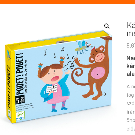
Ká
me
5.
Nag
kár
ala
A n
fog
szó
irá
önb
elő