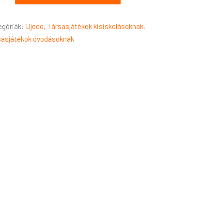
egóriák:
Djeco
,
Társasjátékok kisiskolásoknak
,
sasjátékok óvodásoknak