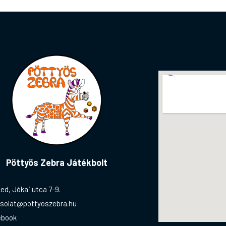
Pöttyös Zebra Játékbolt
ed, Jókai utca 7-9.
solat@pottyoszebra.hu
ebook