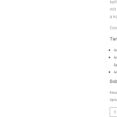
kel
mit
a k
Cso
Ta
4
4
l
4
Do
Kész