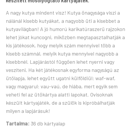
készített mosolyogtató kártyajáték.
A nagy kutya mindent visz! Kutya őnagysága viszi a
nálánál kisebb kutyákat, a nagyobb üti a kisebbet a
kutyavilágban! A jó humorú karikatúraszerű rajzokon
lehet jókat kuncogni, miközben megtapasztalhatják a
kis játékosok, hogy melyik szám mennyivel több a
kisebb számnál, melyik kutya mennyivel nagyobb a
kisebbnél. Lapjárástól függően lehet nyerni vagy
veszíteni. Ha két játékosnak egyforma nagyságú az
ütőlapja, lehet együtt ugatni külföldiül: waf-waf,
vagy magyarul: vau-vaú, de hiába, mert egyik sem
veheti fel az ütőkártya alatti lapokat. Ovisoknak
készült kártyajáték, de a szülök is kipróbálhatják
milyen a lapjárásuk!
Tartalma:
36 db kártyalap