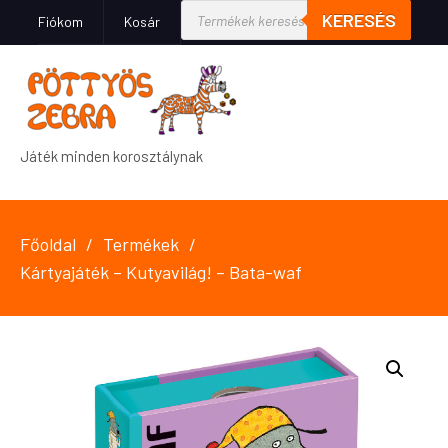
KERESÉS
Fiókom
Kosár
Játék minden korosztálynak
Főoldal
Termékek
Kártyajáték – Kutyavilág! – Bata-waf