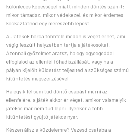
különleges képességei miatt minden döntés számít:
mikor támadsz, mikor védekezel, és mikor érdemes
kockáztatnod egy merészebb lépést.
A Játékok harca többféle módon is véget érhet, ami
végig feszült helyzetben tartja a játékosokat.
Azonnali győzelmet aratsz, ha egy egységeddel
elfoglalod az ellenfél főhadiszállását, vagy ha a
pályán kijelölt küldetést teljesíted a szükséges számú
kitüntetés megszerzésével.
Ha egyik fél sem tud döntő csapást mérni az
ellenfelére, a játék akkor ér véget, amikor valamelyik
játékos már nem tud lépni. Ilyenkor a több
kitüntetést gyűjtő játékos nyer.
Készen állsz a küzdelemre? Vezesd csatába a