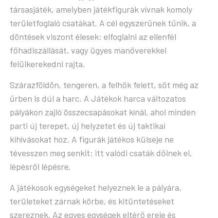
társasjáték, amelyben játékfigurák vívnak komoly
területfoglaló csatákat. A cél egyszerűnek tűnik, a
döntések viszont élesek: elfoglalni az ellenfél
főhadiszállását, vagy ügyes manőverekkel
felülkerekedni rajta.
Szárazföldön, tengeren, a felhők felett, sőt még az
űrben is dúl a harc. A Játékok harca változatos
pályákon zajló összecsapásokat kínál, ahol minden
parti új terepet, új helyzetet és új taktikai
kihívásokat hoz. A figurák játékos külseje ne
tévesszen meg senkit: itt valódi csaták dőlnek el,
lépésről lépésre.
A játékosok egységeket helyeznek le a pályára,
területeket zárnak körbe, és kitüntetéseket
szereznek. Az egyes egységek eltérő ereje és