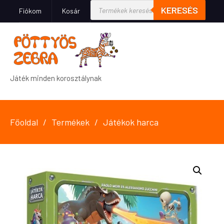
KERESÉS
Fiókom
Kosár
Játék minden korosztálynak
Főoldal
Termékek
Játékok harca